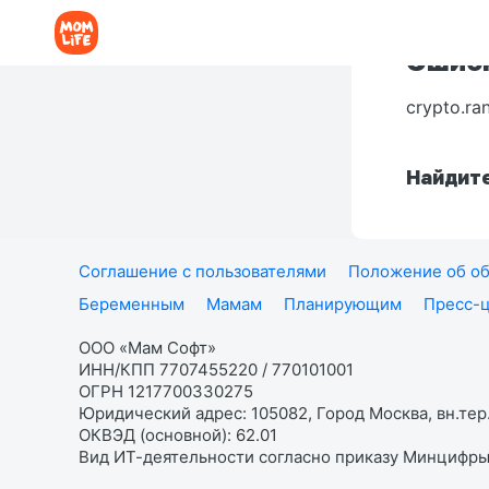
Ошибк
crypto.ra
Найдите
Соглашение с пользователями
Положение об об
Беременным
Мамам
Планирующим
Пресс-
ООО «Мам Софт»
ИНН/КПП 7707455220 / 770101001
ОГРН 1217700330275
Юридический адрес: 105082, Город Москва, вн.тер.
ОКВЭД (основной): 62.01
Вид ИТ-деятельности согласно приказу Минцифры: