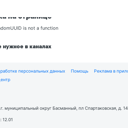
а на странице
ndomUUID is not a function
 нужное в каналах
работке персональных данных
Помощь
Реклама в при
центр
г. муниципальный округ Басманный, пл Спартаковская, д. 14,
 12.01