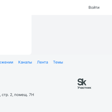
Войти
ложении
Каналы
Лента
Темы
 стр. 2, помещ. 7Н