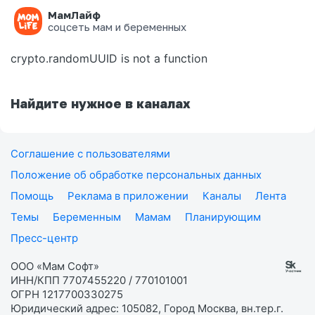
МамЛайф
Ошибка на странице
соцсеть мам и беременных
crypto.randomUUID is not a function
Найдите нужное в каналах
Соглашение с пользователями
Положение об обработке персональных данных
Помощь
Реклама в приложении
Каналы
Лента
Темы
Беременным
Мамам
Планирующим
Пресс-центр
ООО «Мам Софт»
ИНН/КПП 7707455220 / 770101001
ОГРН 1217700330275
Юридический адрес: 105082, Город Москва, вн.тер.г.