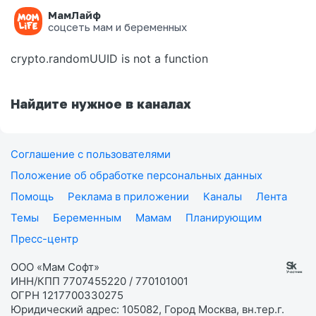
МамЛайф
Ошибка на странице
соцсеть мам и беременных
crypto.randomUUID is not a function
Найдите нужное в каналах
Соглашение с пользователями
Положение об обработке персональных данных
Помощь
Реклама в приложении
Каналы
Лента
Темы
Беременным
Мамам
Планирующим
Пресс-центр
ООО «Мам Софт»
ИНН/КПП 7707455220 / 770101001
ОГРН 1217700330275
Юридический адрес: 105082, Город Москва, вн.тер.г.