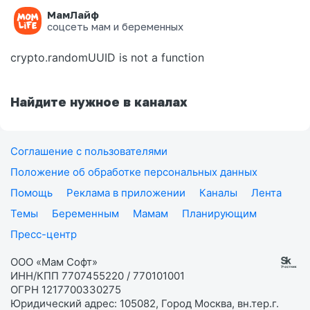
МамЛайф
Ошибка на странице
соцсеть мам и беременных
crypto.randomUUID is not a function
Найдите нужное в каналах
Соглашение с пользователями
Положение об обработке персональных данных
Помощь
Реклама в приложении
Каналы
Лента
Темы
Беременным
Мамам
Планирующим
Пресс-центр
ООО «Мам Софт»
ИНН/КПП 7707455220 / 770101001
ОГРН 1217700330275
Юридический адрес: 105082, Город Москва, вн.тер.г.