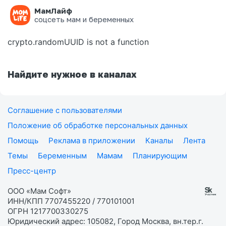
МамЛайф
Ошибка на странице
соцсеть мам и беременных
crypto.randomUUID is not a function
Найдите нужное в каналах
Соглашение с пользователями
Положение об обработке персональных данных
Помощь
Реклама в приложении
Каналы
Лента
Темы
Беременным
Мамам
Планирующим
Пресс-центр
ООО «Мам Софт»
ИНН/КПП 7707455220 / 770101001
ОГРН 1217700330275
Юридический адрес: 105082, Город Москва, вн.тер.г.