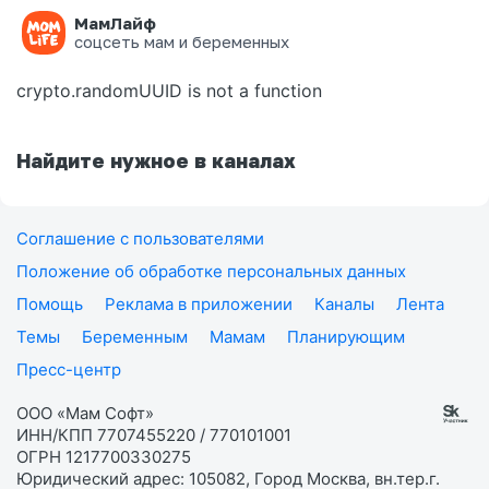
МамЛайф
Ошибка на странице
соцсеть мам и беременных
crypto.randomUUID is not a function
Найдите нужное в каналах
Соглашение с пользователями
Положение об обработке персональных данных
Помощь
Реклама в приложении
Каналы
Лента
Темы
Беременным
Мамам
Планирующим
Пресс-центр
ООО «Мам Софт»
ИНН/КПП 7707455220 / 770101001
ОГРН 1217700330275
Юридический адрес: 105082, Город Москва, вн.тер.г.