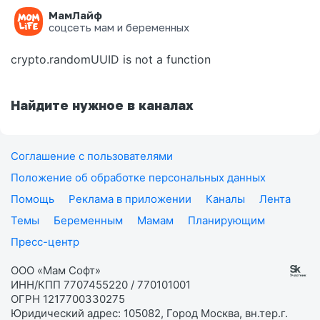
МамЛайф
Ошибка на странице
соцсеть мам и беременных
crypto.randomUUID is not a function
Найдите нужное в каналах
Соглашение с пользователями
Положение об обработке персональных данных
Помощь
Реклама в приложении
Каналы
Лента
Темы
Беременным
Мамам
Планирующим
Пресс-центр
ООО «Мам Софт»
ИНН/КПП 7707455220 / 770101001
ОГРН 1217700330275
Юридический адрес: 105082, Город Москва, вн.тер.г.