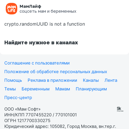
МамЛайф
Ошибка на странице
соцсеть мам и беременных
crypto.randomUUID is not a function
Найдите нужное в каналах
Соглашение с пользователями
Положение об обработке персональных данных
Помощь
Реклама в приложении
Каналы
Лента
Темы
Беременным
Мамам
Планирующим
Пресс-центр
ООО «Мам Софт»
ИНН/КПП 7707455220 / 770101001
ОГРН 1217700330275
Юридический адрес: 105082, Город Москва, вн.тер.г.