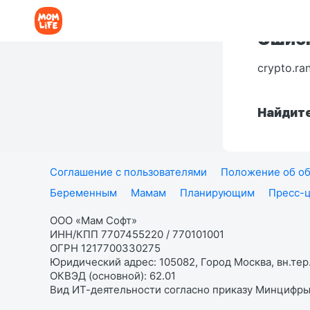
Ошибк
crypto.ra
Найдите
Соглашение с пользователями
Положение об об
Беременным
Мамам
Планирующим
Пресс-
ООО «Мам Софт»
ИНН/КПП 7707455220 / 770101001
ОГРН 1217700330275
Юридический адрес: 105082, Город Москва, вн.тер.
ОКВЭД (основной): 62.01
Вид ИТ-деятельности согласно приказу Минцифры: