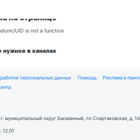
а на странице
ndomUUID is not a function
 нужное в каналах
работке персональных данных
Помощь
Реклама в при
центр
г. муниципальный округ Басманный, пл Спартаковская, д. 14,
 12.01