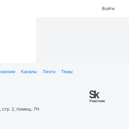
Войти
ложении
Каналы
Лента
Темы
 стр. 2, помещ. 7Н