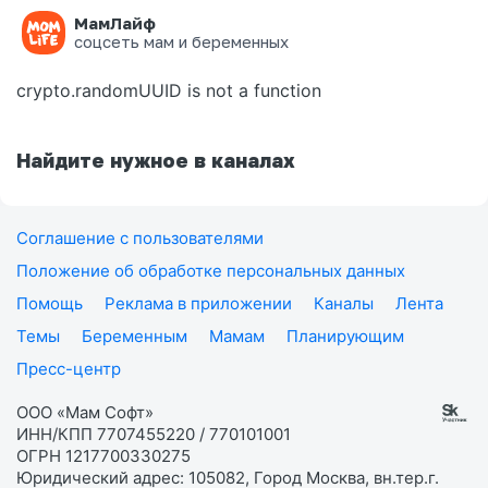
МамЛайф
Ошибка на странице
соцсеть мам и беременных
crypto.randomUUID is not a function
Найдите нужное в каналах
Соглашение с пользователями
Положение об обработке персональных данных
Помощь
Реклама в приложении
Каналы
Лента
Темы
Беременным
Мамам
Планирующим
Пресс-центр
ООО «Мам Софт»
ИНН/КПП 7707455220 / 770101001
ОГРН 1217700330275
Юридический адрес: 105082, Город Москва, вн.тер.г.