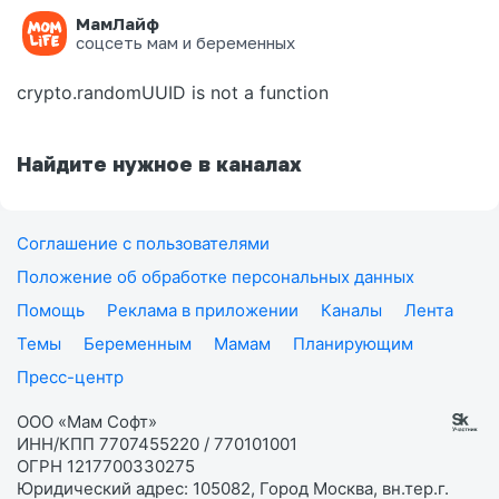
МамЛайф
Ошибка на странице
соцсеть мам и беременных
crypto.randomUUID is not a function
Найдите нужное в каналах
Соглашение с пользователями
Положение об обработке персональных данных
Помощь
Реклама в приложении
Каналы
Лента
Темы
Беременным
Мамам
Планирующим
Пресс-центр
ООО «Мам Софт»
ИНН/КПП 7707455220 / 770101001
ОГРН 1217700330275
Юридический адрес: 105082, Город Москва, вн.тер.г.