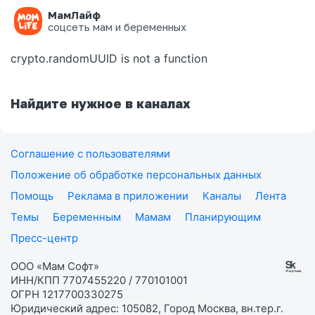
МамЛайф
Ошибка на странице
соцсеть мам и беременных
crypto.randomUUID is not a function
Найдите нужное в каналах
Соглашение с пользователями
Положение об обработке персональных данных
Помощь
Реклама в приложении
Каналы
Лента
Темы
Беременным
Мамам
Планирующим
Пресс-центр
ООО «Мам Софт»
ИНН/КПП 7707455220 / 770101001
ОГРН 1217700330275
Юридический адрес: 105082, Город Москва, вн.тер.г.