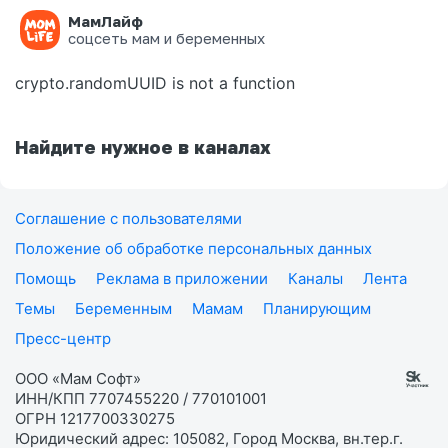
МамЛайф
Ошибка на странице
соцсеть мам и беременных
crypto.randomUUID is not a function
Найдите нужное в каналах
Соглашение с пользователями
Положение об обработке персональных данных
Помощь
Реклама в приложении
Каналы
Лента
Темы
Беременным
Мамам
Планирующим
Пресс-центр
ООО «Мам Софт»
ИНН/КПП 7707455220 / 770101001
ОГРН 1217700330275
Юридический адрес: 105082, Город Москва, вн.тер.г.