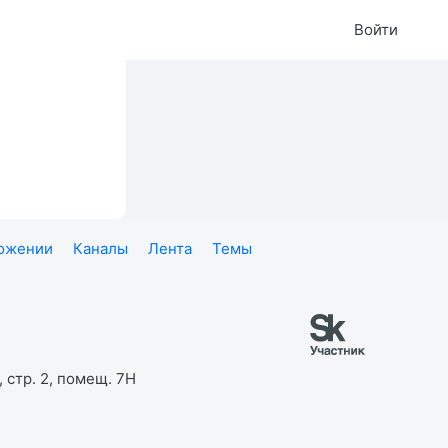
Войти
ложении
Каналы
Лента
Темы
 стр. 2, помещ. 7Н