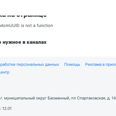
а на странице
ndomUUID is not a function
 нужное в каналах
работке персональных данных
Помощь
Реклама в при
центр
г. муниципальный округ Басманный, пл Спартаковская, д. 14,
 12.01