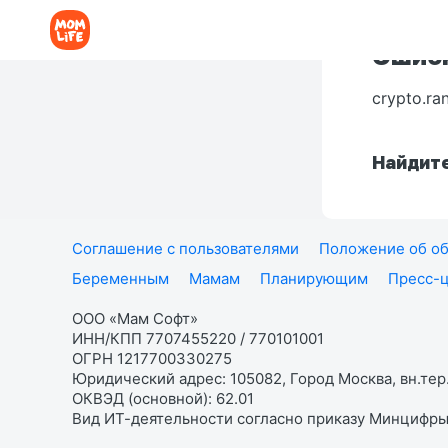
Ошибк
crypto.ra
Найдите
Соглашение с пользователями
Положение об об
Беременным
Мамам
Планирующим
Пресс-
ООО «Мам Софт»
ИНН/КПП 7707455220 / 770101001
ОГРН 1217700330275
Юридический адрес: 105082, Город Москва, вн.тер.
ОКВЭД (основной): 62.01
Вид ИТ-деятельности согласно приказу Минцифры: