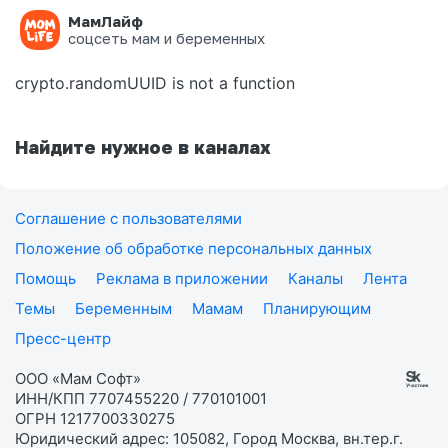
МамЛайф
Ошибка на странице
соцсеть мам и беременных
crypto.randomUUID is not a function
Найдите нужное в каналах
Соглашение с пользователями
Положение об обработке персональных данных
Помощь
Реклама в приложении
Каналы
Лента
Темы
Беременным
Мамам
Планирующим
Пресс-центр
ООО «Мам Софт»
ИНН/КПП 7707455220 / 770101001
ОГРН 1217700330275
Юридический адрес: 105082, Город Москва, вн.тер.г.