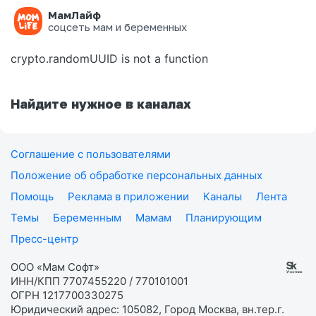
МамЛайф
Ошибка на странице
соцсеть мам и беременных
crypto.randomUUID is not a function
Найдите нужное в каналах
Соглашение с пользователями
Положение об обработке персональных данных
Помощь
Реклама в приложении
Каналы
Лента
Темы
Беременным
Мамам
Планирующим
Пресс-центр
ООО «Мам Софт»
ИНН/КПП 7707455220 / 770101001
ОГРН 1217700330275
Юридический адрес: 105082, Город Москва, вн.тер.г.