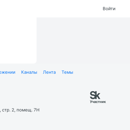
Войти
ложении
Каналы
Лента
Темы
 стр. 2, помещ. 7Н