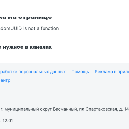
а на странице
ndomUUID is not a function
 нужное в каналах
работке персональных данных
Помощь
Реклама в при
центр
г. муниципальный округ Басманный, пл Спартаковская, д. 14,
 12.01