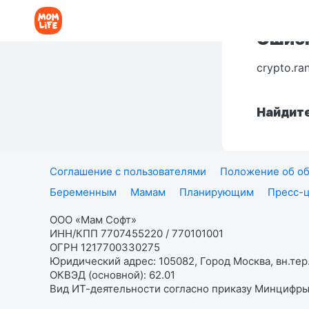
Ошибк
crypto.ra
Найдите
Соглашение с пользователями
Положение об об
Беременным
Мамам
Планирующим
Пресс-
ООО «Мам Софт»
ИНН/КПП 7707455220 / 770101001
ОГРН 1217700330275
Юридический адрес: 105082, Город Москва, вн.тер.
ОКВЭД (основной): 62.01
Вид ИТ-деятельности согласно приказу Минцифры: