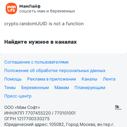
МамЛайф
Ошибка на странице
соцсеть мам и беременных
crypto.randomUUID is not a function
Найдите нужное в каналах
Соглашение с пользователями
Положение об обработке персональных данных
Помощь
Реклама в приложении
Каналы
Лента
Темы
Беременным
Мамам
Планирующим
Пресс-центр
ООО «Мам Софт»
ИНН/КПП 7707455220 / 770101001
ОГРН 1217700330275
Юридический адрес: 105082, Город Москва, вн.тер.г.