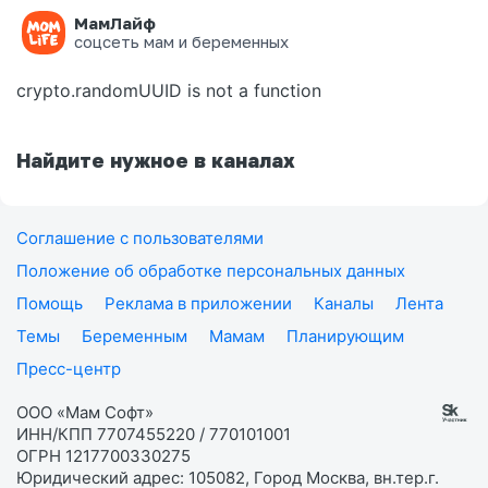
МамЛайф
Ошибка на странице
соцсеть мам и беременных
crypto.randomUUID is not a function
Найдите нужное в каналах
Соглашение с пользователями
Положение об обработке персональных данных
Помощь
Реклама в приложении
Каналы
Лента
Темы
Беременным
Мамам
Планирующим
Пресс-центр
ООО «Мам Софт»
ИНН/КПП 7707455220 / 770101001
ОГРН 1217700330275
Юридический адрес: 105082, Город Москва, вн.тер.г.