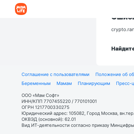
Ошибк
crypto.ra
Найдите
Соглашение с пользователями
Положение об об
Беременным
Мамам
Планирующим
Пресс-
ООО «Мам Софт»
ИНН/КПП 7707455220 / 770101001
ОГРН 1217700330275
Юридический адрес: 105082, Город Москва, вн.тер.
ОКВЭД (основной): 62.01
Вид ИТ-деятельности согласно приказу Минцифры: