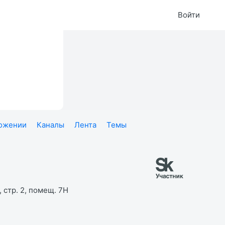
Войти
ложении
Каналы
Лента
Темы
 стр. 2, помещ. 7Н