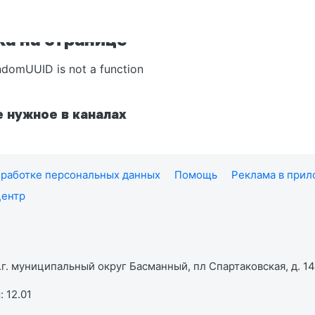
а на странице
ndomUUID is not a function
 нужное в каналах
работке персональных данных
Помощь
Реклама в при
центр
г. муниципальный округ Басманный, пл Спартаковская, д. 14,
 12.01