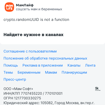
МамЛайф
Ошибка на странице
соцсеть мам и беременных
crypto.randomUUID is not a function
Найдите нужное в каналах
Соглашение с пользователями
Положение об обработке персональных данных
Помощь
Реклама в приложении
Каналы
Лента
Темы
Беременным
Мамам
Планирующим
Пресс-центр
ООО «Мам Софт»
ИНН/КПП 7707455220 / 770101001
ОГРН 1217700330275
Юридический адрес: 105082, Город Москва, вн.тер.г.