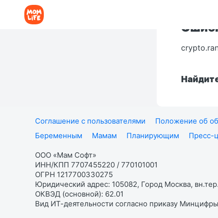
Ошибк
crypto.ra
Найдите
Соглашение с пользователями
Положение об об
Беременным
Мамам
Планирующим
Пресс-
ООО «Мам Софт»
ИНН/КПП 7707455220 / 770101001
ОГРН 1217700330275
Юридический адрес: 105082, Город Москва, вн.тер.
ОКВЭД (основной): 62.01
Вид ИТ-деятельности согласно приказу Минцифры: