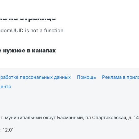
а на странице
ndomUUID is not a function
 нужное в каналах
работке персональных данных
Помощь
Реклама в при
центр
г. муниципальный округ Басманный, пл Спартаковская, д. 14,
 12.01