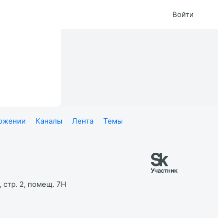
Войти
ложении
Каналы
Лента
Темы
 стр. 2, помещ. 7Н