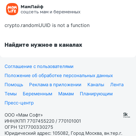
МамЛайф
Ошибка на странице
соцсеть мам и беременных
crypto.randomUUID is not a function
Найдите нужное в каналах
Соглашение с пользователями
Положение об обработке персональных данных
Помощь
Реклама в приложении
Каналы
Лента
Темы
Беременным
Мамам
Планирующим
Пресс-центр
ООО «Мам Софт»
ИНН/КПП 7707455220 / 770101001
ОГРН 1217700330275
Юридический адрес: 105082, Город Москва, вн.тер.г.