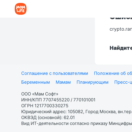
Ошибк
crypto.ra
Найдите
Соглашение с пользователями
Положение об об
Беременным
Мамам
Планирующим
Пресс-
ООО «Мам Софт»
ИНН/КПП 7707455220 / 770101001
ОГРН 1217700330275
Юридический адрес: 105082, Город Москва, вн.тер.
ОКВЭД (основной): 62.01
Вид ИТ-деятельности согласно приказу Минцифры: