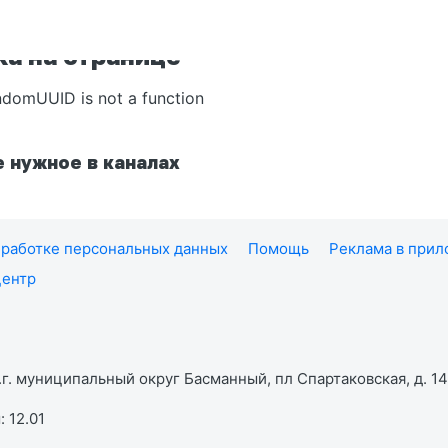
а на странице
ndomUUID is not a function
 нужное в каналах
работке персональных данных
Помощь
Реклама в при
центр
г. муниципальный округ Басманный, пл Спартаковская, д. 14,
 12.01