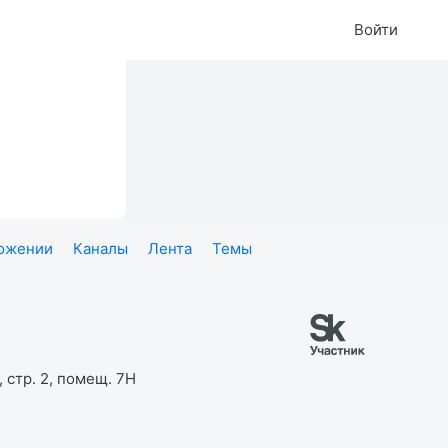
Войти
ложении
Каналы
Лента
Темы
 стр. 2, помещ. 7Н