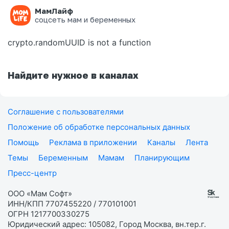
МамЛайф
Ошибка на странице
соцсеть мам и беременных
crypto.randomUUID is not a function
Найдите нужное в каналах
Соглашение с пользователями
Положение об обработке персональных данных
Помощь
Реклама в приложении
Каналы
Лента
Темы
Беременным
Мамам
Планирующим
Пресс-центр
ООО «Мам Софт»
ИНН/КПП 7707455220 / 770101001
ОГРН 1217700330275
Юридический адрес: 105082, Город Москва, вн.тер.г.