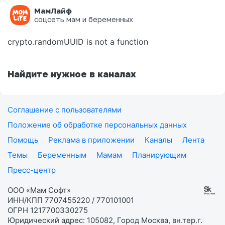
МамЛайф
Ошибка на странице
соцсеть мам и беременных
crypto.randomUUID is not a function
Найдите нужное в каналах
Соглашение с пользователями
Положение об обработке персональных данных
Помощь
Реклама в приложении
Каналы
Лента
Темы
Беременным
Мамам
Планирующим
Пресс-центр
ООО «Мам Софт»
ИНН/КПП 7707455220 / 770101001
ОГРН 1217700330275
Юридический адрес: 105082, Город Москва, вн.тер.г.