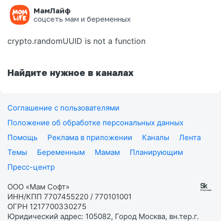
МамЛайф
Ошибка на странице
соцсеть мам и беременных
crypto.randomUUID is not a function
Найдите нужное в каналах
Соглашение с пользователями
Положение об обработке персональных данных
Помощь
Реклама в приложении
Каналы
Лента
Темы
Беременным
Мамам
Планирующим
Пресс-центр
ООО «Мам Софт»
ИНН/КПП 7707455220 / 770101001
ОГРН 1217700330275
Юридический адрес: 105082, Город Москва, вн.тер.г.