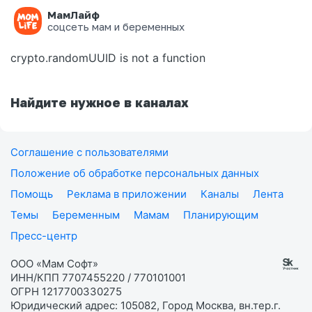
МамЛайф
Ошибка на странице
соцсеть мам и беременных
crypto.randomUUID is not a function
Найдите нужное в каналах
Соглашение с пользователями
Положение об обработке персональных данных
Помощь
Реклама в приложении
Каналы
Лента
Темы
Беременным
Мамам
Планирующим
Пресс-центр
ООО «Мам Софт»
ИНН/КПП 7707455220 / 770101001
ОГРН 1217700330275
Юридический адрес: 105082, Город Москва, вн.тер.г.