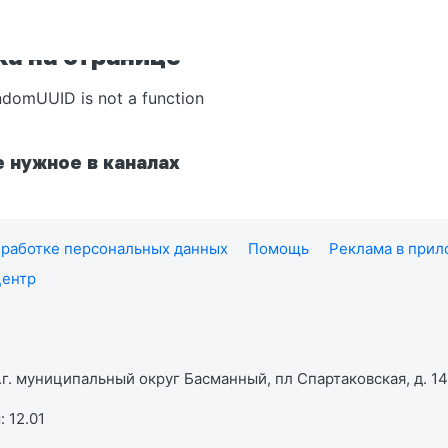
а на странице
ndomUUID is not a function
 нужное в каналах
работке персональных данных
Помощь
Реклама в при
центр
г. муниципальный округ Басманный, пл Спартаковская, д. 14,
 12.01