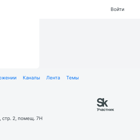
Войти
ложении
Каналы
Лента
Темы
 стр. 2, помещ. 7Н