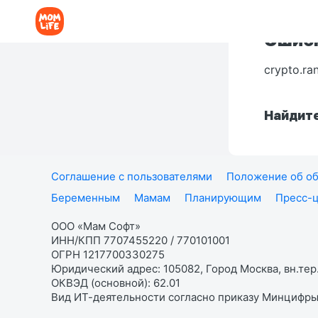
Ошибк
crypto.ra
Найдите
Соглашение с пользователями
Положение об об
Беременным
Мамам
Планирующим
Пресс-
ООО «Мам Софт»
ИНН/КПП 7707455220 / 770101001
ОГРН 1217700330275
Юридический адрес: 105082, Город Москва, вн.тер.
ОКВЭД (основной): 62.01
Вид ИТ-деятельности согласно приказу Минцифры: