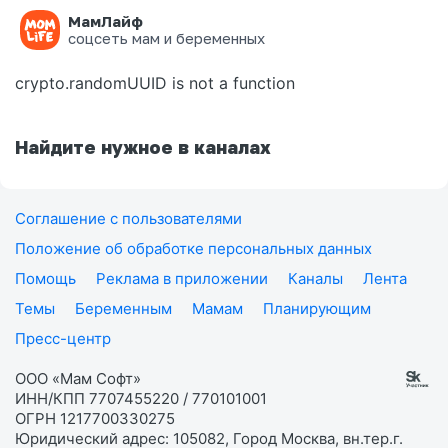
МамЛайф
Ошибка на странице
соцсеть мам и беременных
crypto.randomUUID is not a function
Найдите нужное в каналах
Соглашение с пользователями
Положение об обработке персональных данных
Помощь
Реклама в приложении
Каналы
Лента
Темы
Беременным
Мамам
Планирующим
Пресс-центр
ООО «Мам Софт»
ИНН/КПП 7707455220 / 770101001
ОГРН 1217700330275
Юридический адрес: 105082, Город Москва, вн.тер.г.