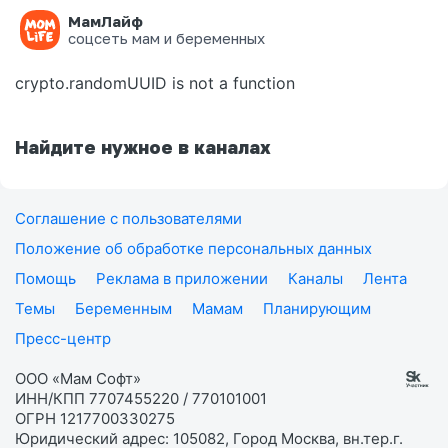
МамЛайф
Ошибка на странице
соцсеть мам и беременных
crypto.randomUUID is not a function
Найдите нужное в каналах
Соглашение с пользователями
Положение об обработке персональных данных
Помощь
Реклама в приложении
Каналы
Лента
Темы
Беременным
Мамам
Планирующим
Пресс-центр
ООО «Мам Софт»
ИНН/КПП 7707455220 / 770101001
ОГРН 1217700330275
Юридический адрес: 105082, Город Москва, вн.тер.г.