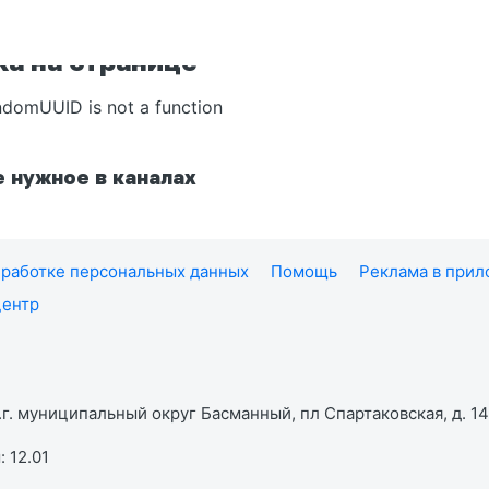
а на странице
ndomUUID is not a function
 нужное в каналах
работке персональных данных
Помощь
Реклама в при
центр
г. муниципальный округ Басманный, пл Спартаковская, д. 14,
 12.01