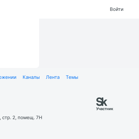
Войти
ложении
Каналы
Лента
Темы
 стр. 2, помещ. 7Н