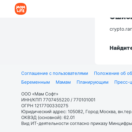
Ошибк
crypto.ra
Найдите
Соглашение с пользователями
Положение об об
Беременным
Мамам
Планирующим
Пресс-
ООО «Мам Софт»
ИНН/КПП 7707455220 / 770101001
ОГРН 1217700330275
Юридический адрес: 105082, Город Москва, вн.тер.
ОКВЭД (основной): 62.01
Вид ИТ-деятельности согласно приказу Минцифры: