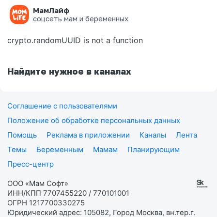
МамЛайф
Ошибка на странице
соцсеть мам и беременных
crypto.randomUUID is not a function
Найдите нужное в каналах
Соглашение с пользователями
Положение об обработке персональных данных
Помощь
Реклама в приложении
Каналы
Лента
Темы
Беременным
Мамам
Планирующим
Пресс-центр
ООО «Мам Софт»
ИНН/КПП 7707455220 / 770101001
ОГРН 1217700330275
Юридический адрес: 105082, Город Москва, вн.тер.г.