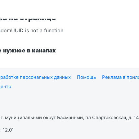
а на странице
ndomUUID is not a function
 нужное в каналах
работке персональных данных
Помощь
Реклама в при
центр
г. муниципальный округ Басманный, пл Спартаковская, д. 14,
 12.01