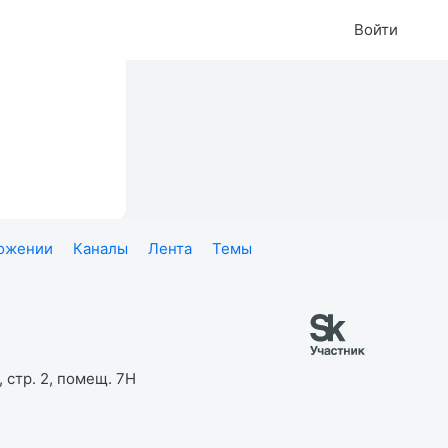
Войти
ложении
Каналы
Лента
Темы
 стр. 2, помещ. 7Н