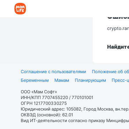
Ошибк
crypto.ra
Найдите
Соглашение с пользователями
Положение об об
Беременным
Мамам
Планирующим
Пресс-
ООО «Мам Софт»
ИНН/КПП 7707455220 / 770101001
ОГРН 1217700330275
Юридический адрес: 105082, Город Москва, вн.тер.
ОКВЭД (основной): 62.01
Вид ИТ-деятельности согласно приказу Минцифры: