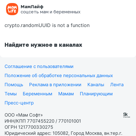
МамЛайф
Ошибка на странице
соцсеть мам и беременных
crypto.randomUUID is not a function
Найдите нужное в каналах
Соглашение с пользователями
Положение об обработке персональных данных
Помощь
Реклама в приложении
Каналы
Лента
Темы
Беременным
Мамам
Планирующим
Пресс-центр
ООО «Мам Софт»
ИНН/КПП 7707455220 / 770101001
ОГРН 1217700330275
Юридический адрес: 105082, Город Москва, вн.тер.г.