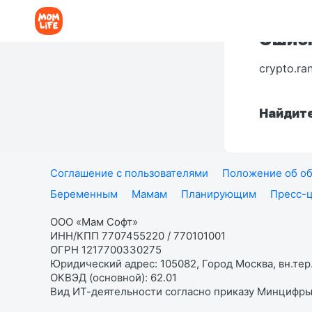
Ошибк
crypto.ra
Найдите
Соглашение с пользователями
Положение об об
Беременным
Мамам
Планирующим
Пресс-
ООО «Мам Софт»
ИНН/КПП 7707455220 / 770101001
ОГРН 1217700330275
Юридический адрес: 105082, Город Москва, вн.тер.
ОКВЭД (основной): 62.01
Вид ИТ-деятельности согласно приказу Минцифры: