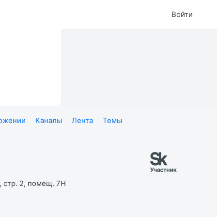
Войти
ложении
Каналы
Лента
Темы
 стр. 2, помещ. 7Н