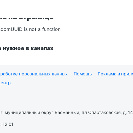
а на странице
ndomUUID is not a function
 нужное в каналах
работке персональных данных
Помощь
Реклама в при
центр
г. муниципальный округ Басманный, пл Спартаковская, д. 14,
 12.01