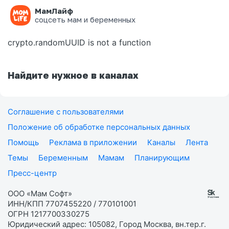
МамЛайф
Ошибка на странице
соцсеть мам и беременных
crypto.randomUUID is not a function
Найдите нужное в каналах
Соглашение с пользователями
Положение об обработке персональных данных
Помощь
Реклама в приложении
Каналы
Лента
Темы
Беременным
Мамам
Планирующим
Пресс-центр
ООО «Мам Софт»
ИНН/КПП 7707455220 / 770101001
ОГРН 1217700330275
Юридический адрес: 105082, Город Москва, вн.тер.г.