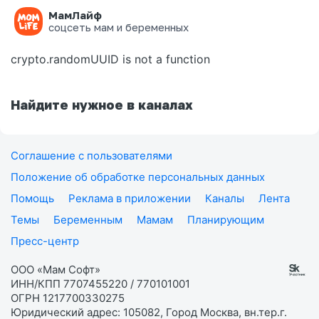
МамЛайф
Ошибка на странице
соцсеть мам и беременных
crypto.randomUUID is not a function
Найдите нужное в каналах
Соглашение с пользователями
Положение об обработке персональных данных
Помощь
Реклама в приложении
Каналы
Лента
Темы
Беременным
Мамам
Планирующим
Пресс-центр
ООО «Мам Софт»
ИНН/КПП 7707455220 / 770101001
ОГРН 1217700330275
Юридический адрес: 105082, Город Москва, вн.тер.г.