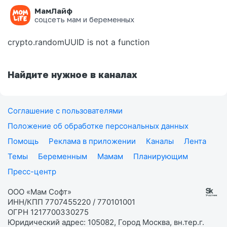
МамЛайф
Ошибка на странице
соцсеть мам и беременных
crypto.randomUUID is not a function
Найдите нужное в каналах
Соглашение с пользователями
Положение об обработке персональных данных
Помощь
Реклама в приложении
Каналы
Лента
Темы
Беременным
Мамам
Планирующим
Пресс-центр
ООО «Мам Софт»
ИНН/КПП 7707455220 / 770101001
ОГРН 1217700330275
Юридический адрес: 105082, Город Москва, вн.тер.г.