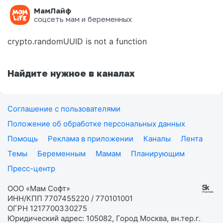
МамЛайф
Ошибка на странице
соцсеть мам и беременных
crypto.randomUUID is not a function
Найдите нужное в каналах
Соглашение с пользователями
Положение об обработке персональных данных
Помощь
Реклама в приложении
Каналы
Лента
Темы
Беременным
Мамам
Планирующим
Пресс-центр
ООО «Мам Софт»
ИНН/КПП 7707455220 / 770101001
ОГРН 1217700330275
Юридический адрес: 105082, Город Москва, вн.тер.г.