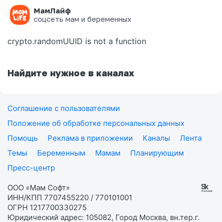
МамЛайф
Ошибка на странице
соцсеть мам и беременных
crypto.randomUUID is not a function
Найдите нужное в каналах
Соглашение с пользователями
Положение об обработке персональных данных
Помощь
Реклама в приложении
Каналы
Лента
Темы
Беременным
Мамам
Планирующим
Пресс-центр
ООО «Мам Софт»
ИНН/КПП 7707455220 / 770101001
ОГРН 1217700330275
Юридический адрес: 105082, Город Москва, вн.тер.г.