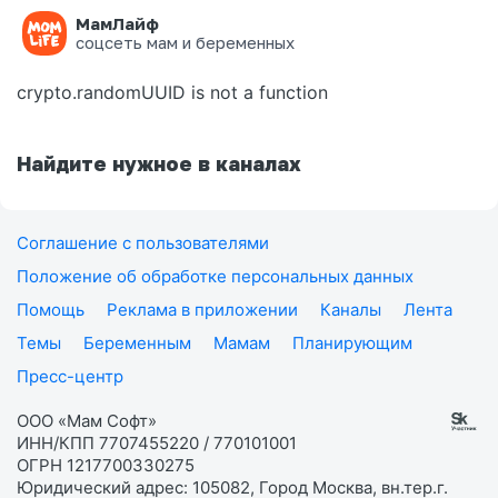
МамЛайф
Ошибка на странице
соцсеть мам и беременных
crypto.randomUUID is not a function
Найдите нужное в каналах
Соглашение с пользователями
Положение об обработке персональных данных
Помощь
Реклама в приложении
Каналы
Лента
Темы
Беременным
Мамам
Планирующим
Пресс-центр
ООО «Мам Софт»
ИНН/КПП 7707455220 / 770101001
ОГРН 1217700330275
Юридический адрес: 105082, Город Москва, вн.тер.г.