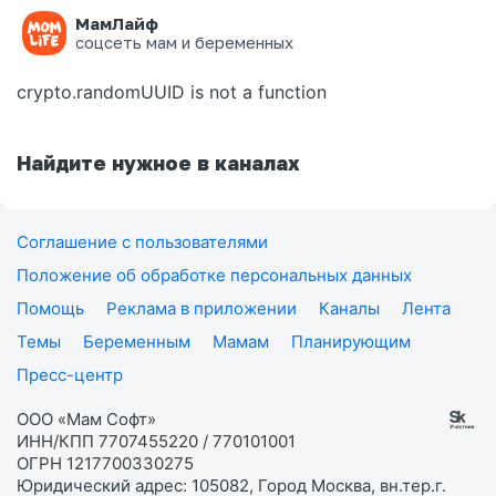
МамЛайф
Ошибка на странице
соцсеть мам и беременных
crypto.randomUUID is not a function
Найдите нужное в каналах
Соглашение с пользователями
Положение об обработке персональных данных
Помощь
Реклама в приложении
Каналы
Лента
Темы
Беременным
Мамам
Планирующим
Пресс-центр
ООО «Мам Софт»
ИНН/КПП 7707455220 / 770101001
ОГРН 1217700330275
Юридический адрес: 105082, Город Москва, вн.тер.г.