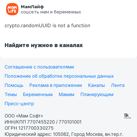
МамЛайф
Ошибка на странице
соцсеть мам и беременных
crypto.randomUUID is not a function
Найдите нужное в каналах
Соглашение с пользователями
Положение об обработке персональных данных
Помощь
Реклама в приложении
Каналы
Лента
Темы
Беременным
Мамам
Планирующим
Пресс-центр
ООО «Мам Софт»
ИНН/КПП 7707455220 / 770101001
ОГРН 1217700330275
Юридический адрес: 105082, Город Москва, вн.тер.г.