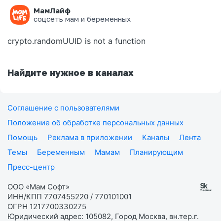
МамЛайф
Ошибка на странице
соцсеть мам и беременных
crypto.randomUUID is not a function
Найдите нужное в каналах
Соглашение с пользователями
Положение об обработке персональных данных
Помощь
Реклама в приложении
Каналы
Лента
Темы
Беременным
Мамам
Планирующим
Пресс-центр
ООО «Мам Софт»
ИНН/КПП 7707455220 / 770101001
ОГРН 1217700330275
Юридический адрес: 105082, Город Москва, вн.тер.г.