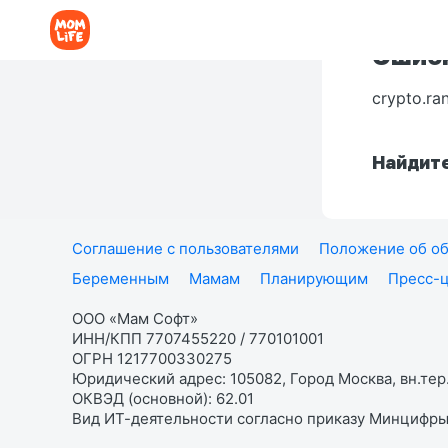
Ошибк
crypto.ra
Найдите
Соглашение с пользователями
Положение об об
Беременным
Мамам
Планирующим
Пресс-
ООО «Мам Софт»
ИНН/КПП 7707455220 / 770101001
ОГРН 1217700330275
Юридический адрес: 105082, Город Москва, вн.тер.
ОКВЭД (основной): 62.01
Вид ИТ-деятельности согласно приказу Минцифры: