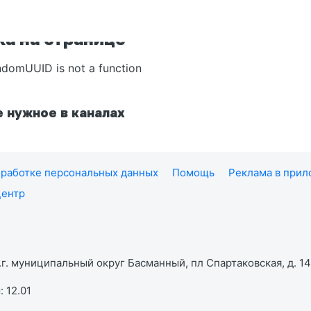
а на странице
ndomUUID is not a function
 нужное в каналах
работке персональных данных
Помощь
Реклама в при
центр
г. муниципальный округ Басманный, пл Спартаковская, д. 14,
 12.01