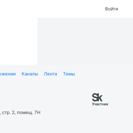
Войти
ложении
Каналы
Лента
Темы
 стр. 2, помещ. 7Н