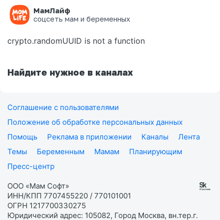
МамЛайф
Ошибка на странице
соцсеть мам и беременных
crypto.randomUUID is not a function
Найдите нужное в каналах
Соглашение с пользователями
Положение об обработке персональных данных
Помощь
Реклама в приложении
Каналы
Лента
Темы
Беременным
Мамам
Планирующим
Пресс-центр
ООО «Мам Софт»
ИНН/КПП 7707455220 / 770101001
ОГРН 1217700330275
Юридический адрес: 105082, Город Москва, вн.тер.г.