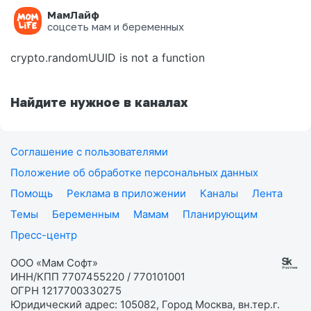
МамЛайф
Ошибка на странице
соцсеть мам и беременных
crypto.randomUUID is not a function
Найдите нужное в каналах
Соглашение с пользователями
Положение об обработке персональных данных
Помощь
Реклама в приложении
Каналы
Лента
Темы
Беременным
Мамам
Планирующим
Пресс-центр
ООО «Мам Софт»
ИНН/КПП 7707455220 / 770101001
ОГРН 1217700330275
Юридический адрес: 105082, Город Москва, вн.тер.г.