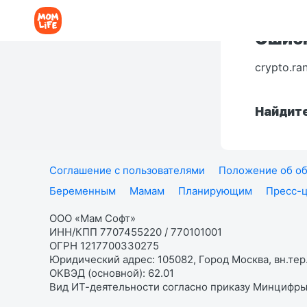
Ошибк
crypto.ra
Найдите
Соглашение с пользователями
Положение об об
Беременным
Мамам
Планирующим
Пресс-
ООО «Мам Софт»
ИНН/КПП 7707455220 / 770101001
ОГРН 1217700330275
Юридический адрес: 105082, Город Москва, вн.тер.
ОКВЭД (основной): 62.01
Вид ИТ-деятельности согласно приказу Минцифры: