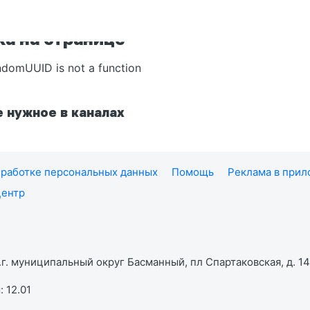
а на странице
ndomUUID is not a function
 нужное в каналах
работке персональных данных
Помощь
Реклама в при
центр
г. муниципальный округ Басманный, пл Спартаковская, д. 14,
 12.01