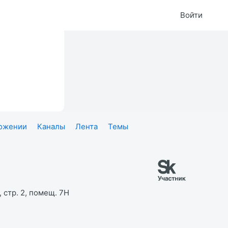
Войти
ложении
Каналы
Лента
Темы
 стр. 2, помещ. 7Н