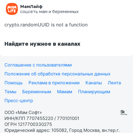
МамЛайф
Ошибка на странице
соцсеть мам и беременных
crypto.randomUUID is not a function
Найдите нужное в каналах
Соглашение с пользователями
Положение об обработке персональных данных
Помощь
Реклама в приложении
Каналы
Лента
Темы
Беременным
Мамам
Планирующим
Пресс-центр
ООО «Мам Софт»
ИНН/КПП 7707455220 / 770101001
ОГРН 1217700330275
Юридический адрес: 105082, Город Москва, вн.тер.г.